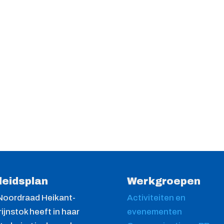
leidsplan
Werkgroepen
Noordraad Heikant-
Activiteiten en
ijnstok heeft in haar
evenementen