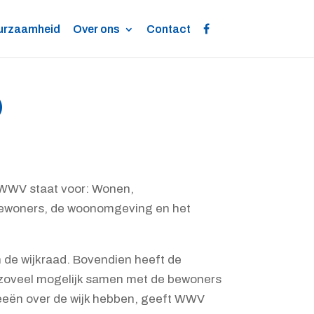
urzaamheid
Over ons
Contact
)
. WWV staat voor: Wonen,
bewoners, de woonomgeving en het
de wijkraad. Bovendien heeft de
 zoveel mogelijk samen met de bewoners
eeën over de wijk hebben, geeft WWV