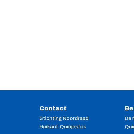
Contact
Be
Stichting Noordraad
De 
Heikant-Quirijnstok
Quir