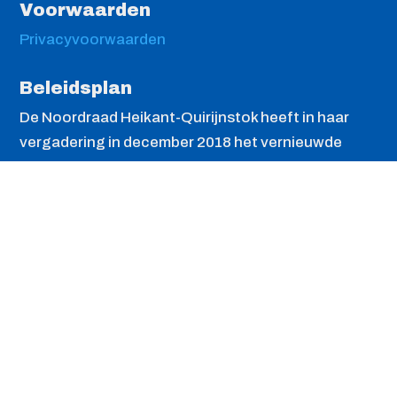
Voorwaarden
Privacyvoorwaarden
Beleidsplan
De Noordraad Heikant-Quirijnstok heeft in haar
vergadering in december 2018 het vernieuwde
beleidsplan 2019-2022 en het werkplan 2019
vastgesteld. Met de link kunt u het
Beleidsplan
en
het
Werkplan
openen.
Werkgroepen
Activiteiten en evenementen
Communicatie en PR
Wijkkrant Noord