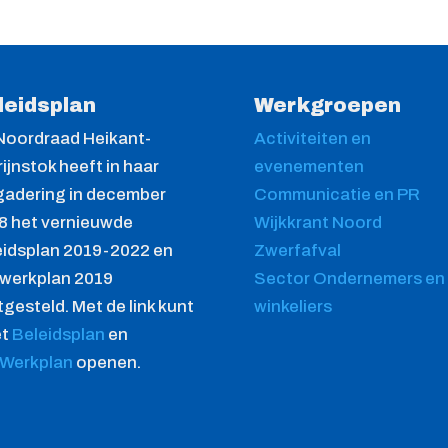
leidsplan
Werkgroepen
Noordraad Heikant-
Activiteiten en
ijnstok heeft in haar
evenementen
gadering in december
Communicatie en PR
8 het vernieuwde
Wijkkrant Noord
eidsplan 2019-2022 en
Zwerfafval
 werkplan 2019
Sector Ondernemers en
gesteld. Met de link kunt
winkeliers
et
Beleidsplan
en
Werkplan
openen.