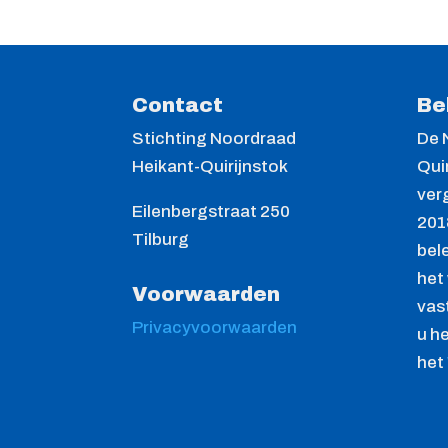
Contact
Be
Stichting Noordraad
De 
Heikant-Quirijnstok
Quir
ver
Eilenbergstraat 250
201
Tilburg
bel
het
Voorwaarden
vast
Privacyvoorwaarden
u h
het