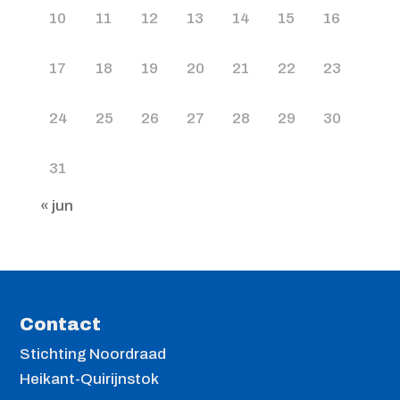
10
11
12
13
14
15
16
17
18
19
20
21
22
23
24
25
26
27
28
29
30
31
« jun
Contact
Stichting Noordraad
Heikant-Quirijnstok