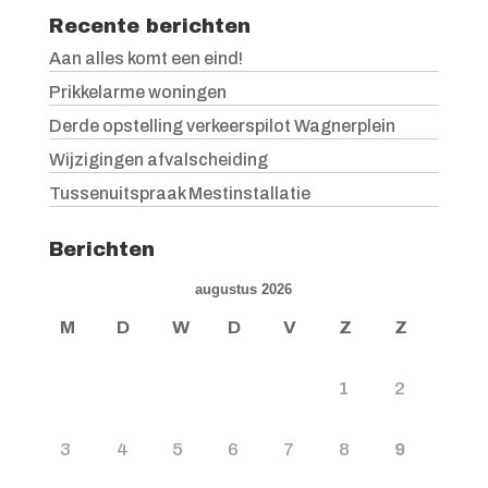
Recente berichten
Aan alles komt een eind!
Prikkelarme woningen
Derde opstelling verkeerspilot Wagnerplein
Wijzigingen afvalscheiding
Tussenuitspraak Mestinstallatie
Berichten
augustus 2026
M
D
W
D
V
Z
Z
1
2
3
4
5
6
7
8
9