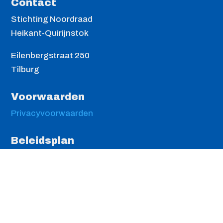
Contact
Stichting Noordraad
Heikant-Quirijnstok
Eilenbergstraat 250
Tilburg
Voorwaarden
Privacyvoorwaarden
Beleidsplan
De Noordraad Heikant-Quirijnstok heeft in haar
vergadering in december 2018 het vernieuwde
beleidsplan 2019-2022 en het werkplan 2019
vastgesteld. Met de link kunt u het
Beleidsplan
en
het
Werkplan
openen.